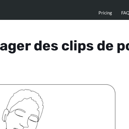
Pricing
FA
ger des clips de p