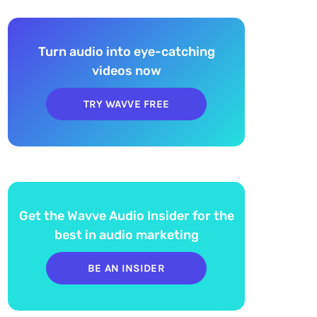
Turn audio into eye-catching
videos now
TRY WAVVE FREE
Get the Wavve Audio Insider for the
best in audio marketing
BE AN INSIDER